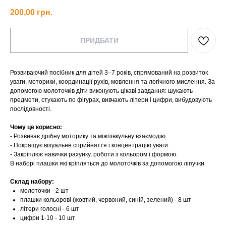
200,00
грн.
ПРИДБАТИ
Розвиваючий посібник для дітей 3–7 років, спрямований на розвиток
уваги, моторики, координації рухів, мовлення та логічного мислення. За
допомогою молоточків діти виконують цікаві завдання: шукають
предмети, стукають по фігурах, вивчають літери і цифри, вибудовують
послідовності.
Чому це корисно:
- Розвиває дрібну моторику та міжпівкульну взаємодію.
- Покращує візуальне сприйняття і концентрацію уваги.
- Закріплює навички рахунку, роботи з кольором і формою.
В наборі плашки які кріпляться до молоточків за допомогою ліпучки
Склад набору:
молоточки - 2 шт
плашки кольорові (жовтий, червоний, синій, зелений) - 8 шт
літери голосні - 6 шт
цифри 1-10 - 10 шт