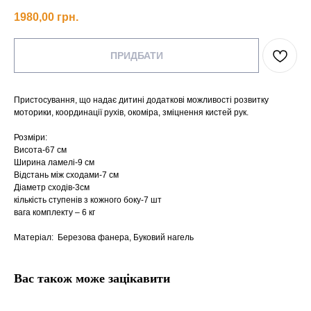
1980,00
грн.
ПРИДБАТИ
Пристосування, що надає дитині додаткові можливості розвитку
моторики, координації рухів, окоміра, зміцнення кистей рук.
Розміри:
Висота-67 см
Ширина ламелі-9 см
Відстань між сходами-7 см
Діаметр сходів-3см
кількість ступенів з кожного боку-7 шт
вага комплекту – 6 кг
Матеріал: Березова фанера, Буковий нагель
Вас також може зацікавити