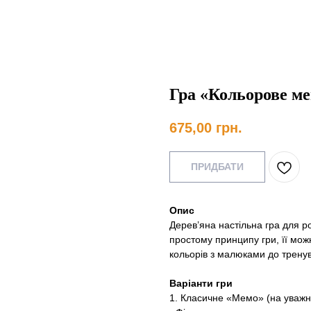
Гра «Кольорове м
675,00
грн.
ПРИДБАТИ
Опис
Дерев’яна настільна гра для ро
простому принципу гри, її можн
кольорів з малюками до тренув
Варіанти гри
1. Класичне «Мемо» (на уважні