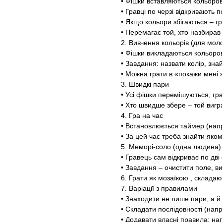
• Фішки вставляються кольоро
• Гравці по черзі відкривають 
• Якщо кольори збігаються – г
• Перемагає той, хто назбирав
2. Вивчення кольорів (для мол
• Фішки викладаються кольоро
• Завдання: назвати колір, зна
• Можна грати в «покажи мені 
3. Швидкі пари
• Усі фішки перемішуються, гр
• Хто швидше збере – той вигр
4. Гра на час
• Встановлюється таймер (напр
• За цей час треба знайти яко
5. Меморі-соло (одна людина)
• Гравець сам відкриває по дв
• Завдання – очистити поле, в
6. Грати як мозаїкою , склада
7. Варіації з правилами
• Знаходити не лише пари, а й 
• Складати послідовності (нап
• Додавати власні правила: на