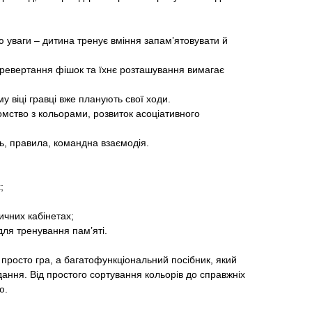
ію уваги – дитина тренує вміння запам’ятовувати й
еревертання фішок та їхнє розташування вимагає
му віці гравці вже планують свої ходи.
мство з кольорами, розвиток асоціативного
ть, правила, командна взаємодія.
;
ичних кабінетах;
для тренування пам’яті.
просто гра, а багатофункціональний посібник, який
вдання. Від простого сортування кольорів до справжніх
ю.