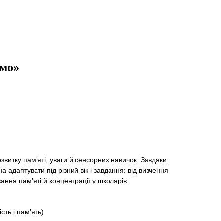
емо»
звитку пам’яті, уваги й сенсорних навичок. Завдяки
а адаптувати під різний вік і завдання: від вивчення
ання пам’яті й концентрації у школярів.
сть і пам’ять)