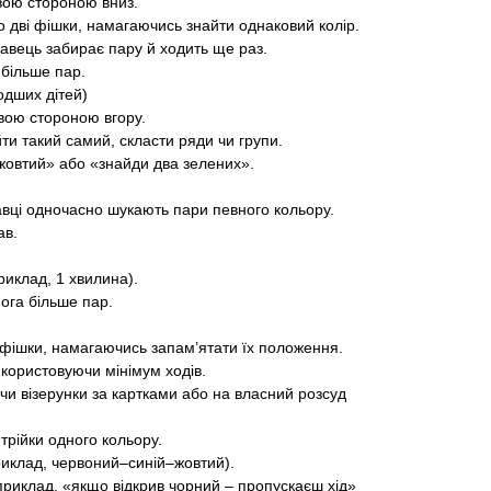
вою стороною вниз.
по дві фішки, намагаючись знайти однаковий колір.
равець забирає пару й ходить ще раз.
 більше пар.
одших дітей)
вою стороною вгору.
йти такий самий, скласти ряди чи групи.
жовтий» або «знайди два зелених».
авці одночасно шукають пари певного кольору.
ав.
иклад, 1 хвилина).
мога більше пар.
і фішки, намагаючись запам’ятати їх положення.
икористовуючи мінімум ходів.
ючи візерунки за картками або на власний розсуд
трійки одного кольору.
риклад, червоний–синій–жовтий).
приклад, «якщо відкрив чорний – пропускаєш хід»