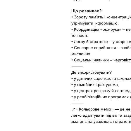
Що розвиває?
• Зорову пам’ять і концентрац
утримувати інформацію.
• Координацію «око-рука» – п
точності.
• Логіку й стратегію – у старшо
• Сенсорне сприйняття – знайо
мислення.
• Соціальні навички – черговіс
⸻
Де використовувати?
• у дитячих садочках та школах
• у сімейних іграх удома;
• у центрах розвитку й логопед
• у реабілітаційних програмах 
⸻
📌 «Кольорове мемо» — це не 
легко адаптувати під вік та за
змагань на уважність і стратегі