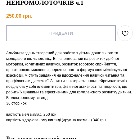
НЕЙРОМОЛОТОЧКІВ ч.1
250,00
грн.
ПРИДБАТИ
Альбом завдань створений для роботи з дітьми дошкільного та
молодшого шкільного віку. Він спрямований на розвиток дрібної
моторики, когнітивних навичок, розвиток зорового сприйняття,
просторового мислення, перключення та формування міжпівкульної
взаємодії. Містить завдання на вдосконалення навичок читання та
профілактики дислексиї. Заняття з використанням нейромолоточків
поєднують у собі елементи гри, фізичної активності та творчості, що
робить їх цікавими та ефективними для комплексного розвитку дитини.
В електронному вигляді
36 сторінок
вартість в ел вигляді 250 грн
вартість в друкованому вигляді (друк на ватмані) 340 грн
Вас також може зацікавити