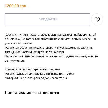
1200,00
грн.
ПРИДБАТИ
Хрестики-нулики - захоплююча класична гра, яка підійде для дітей
різного віку. До того ж такі змагання покращують логічне мислення,
увагу та кмітливість.
Розмір гри дозволяє використовувати її у естафетному варіанті,
тимбідінгах, командних іграх, іграх на дворі
Перехрестя клітин укріплені дерев’яними «гудзиками» тому вони не
заплутуються.
Коплектація: поле, 5 хрестиків, 4 нулика
Розміри:125х125 см поле Крестики, нулики – 25см
Матеріал: Березова фанера,Акрилова фарба
Вас також може зацікавити