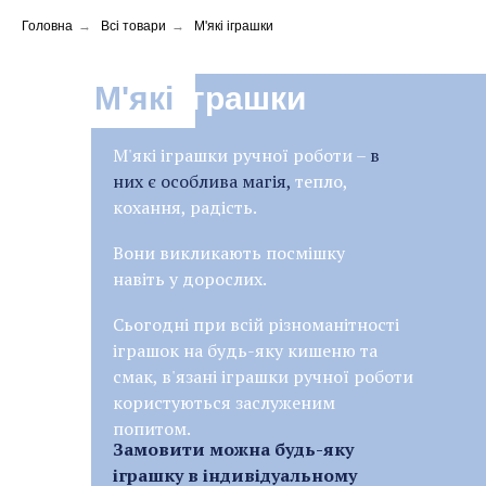
Головна
→
Всі товари
→
М'які іграшки
М'які
іграшки
М'які іграшки ручної роботи –
в
них є особлива магія,
тепло,
кохання, радість.
Вони викликають посмішку
навіть у дорослих.
Сьогодні при всій різноманітності
іграшок на будь-яку кишеню та
смак, в'язані іграшки ручної роботи
користуються заслуженим
попитом.
Замовити можна будь-яку
іграшку в індивідуальному