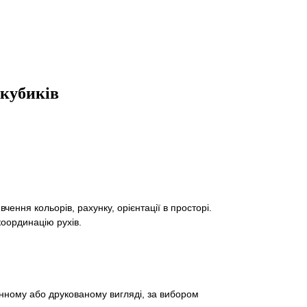
 кубиків
ення кольорів, рахунку, орієнтації в просторі.
координацію рухів.
онному або друкованому вигляді, за вибором