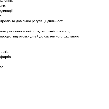
ислення;
ики;
рдинації;
і;
олю та довільної регуляції діяльності.
икористання у нейропедагогічній практиці,
 процесі підготовки дітей до системного шкільного
років.
а фарба
ва