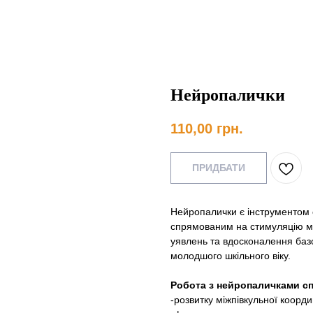
Нейропалички
110,00
грн.
ПРИДБАТИ
Нейропалички є інструментом с
спрямованим на стимуляцію мі
уявлень та вдосконалення базо
молодшого шкільного віку.
Робота з нейропаличками с
-розвитку міжпівкульної коорди