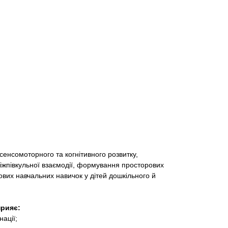
енсомоторного та когнітивного розвитку,
жпівкульної взаємодії, формування просторових
вих навчальних навичок у дітей дошкільного й
прияє:
нації;