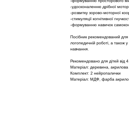
-формуванню просторового м
-удосконаленню дрібної мотор
-розвитку зорово-моторної коо
-стимуляції когнітивної гнучкост
-формуванню навичок самоконтр
Посібник рекомендований для в
логопедичній роботі, а також у
навчання.
Рекомендовано для дітей від 4 
Матеріал: деревина, акрилов
Комплект: 2 нейропалички
Матеріал: МДФ, фарба акрило